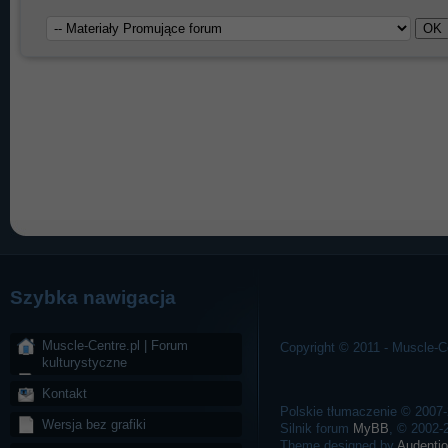
Szybka nawigacja
Muscle-Centre.pl | Forum
Copyright © 2011 - Muscle-Ce
kulturystyczne
Kontakt
Polskie tłumaczenie © 2007
Wersja bez grafiki
Silnik forum
MyBB
, © 2002
Theme designed by
Audentio