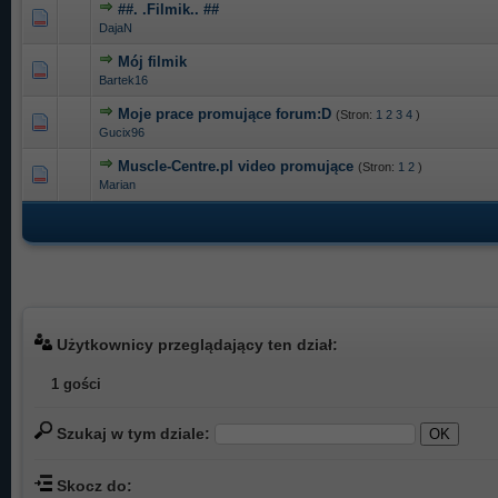
##. .Filmik.. ##
0 głosów - średnia ocena: 0 na 5 gwiazdek
1
2
3
4
5
DajaN
Mój filmik
0 głosów - średnia ocena: 0 na 5 gwiazdek
1
2
3
4
5
Bartek16
Moje prace promujące forum:D
(Stron:
1
2
3
4
)
0 głosów - średnia ocena: 0 na 5 gwiazdek
1
2
3
4
5
Gucix96
Muscle-Centre.pl video promujące
(Stron:
1
2
)
3 głosów - średnia ocena: 5 na 5 gwiazdek
1
2
3
4
5
Marian
Użytkownicy przeglądający ten dział:
1 gości
Szukaj w tym dziale:
Skocz do: