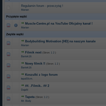
Regulamin forum - przeczytaj !
Marian
Przypięte wątki
Muscle-Centre.pl na YouTube Oficjalny kanał !
3 głosów - średnia ocena: 5 na 5 gwiazdek
1
2
3
4
5
Marian
Zwykłe wątki
Bodybuilding Motivation [HD] na naszym kanale
1 głosów - średnia ocena: 5 na 5 gwiazdek
1
2
3
4
5
Marian
Filmik next
(Stron:
1
2
)
0 głosów - średnia ocena: 0 na 5 gwiazdek
1
2
3
4
5
Bartek16
Nowy filmik !!
(Stron:
1
2
)
0 głosów - średnia ocena: 0 na 5 gwiazdek
1
2
3
4
5
Bartek16
Koszulki z logo forum
0 głosów - średnia ocena: 0 na 5 gwiazdek
1
2
3
4
5
łapa50cm.
##. .Filmik.. ## 2
0 głosów - średnia ocena: 0 na 5 gwiazdek
1
2
3
4
5
DajaN
Tapeta
(Stron:
1
2
)
0 głosów - średnia ocena: 0 na 5 gwiazdek
1
2
3
4
5
Mr. Body