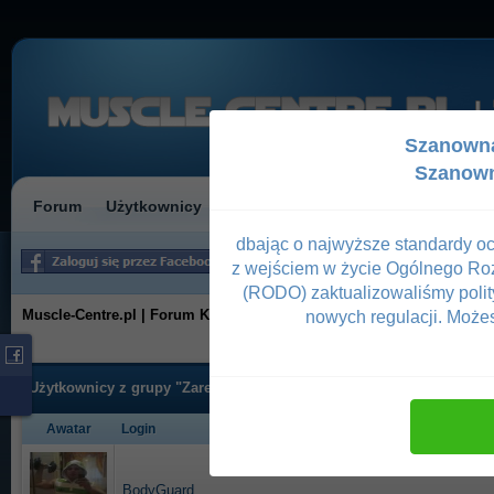
Szanowna
Szanown
Forum
Użytkownicy
Kalendarz
Pomoc
dbając o najwyższe standardy o
Witaj!
Logowanie
z wejściem w życie Ogólnego R
(RODO) zaktualizowaliśmy polit
Muscle-Centre.pl | Forum Kulturystyczne
nowych regulacji. Możes
Użytkownicy z grupy "Zarejestrowani"
Awatar
Login
BodyGuard