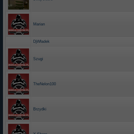
Marian
DjWładek
Szugi
TheNelon100
Brzydki