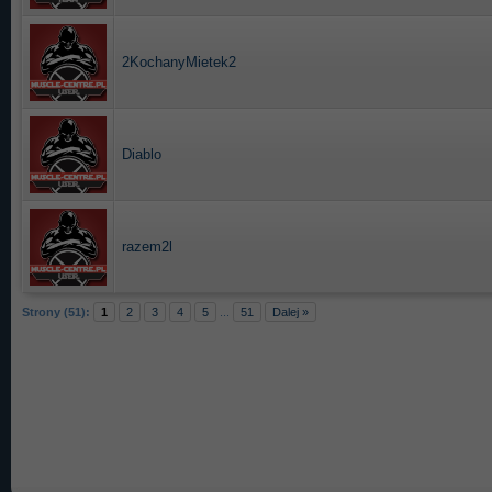
2KochanyMietek2
Diablo
razem2l
Strony (51):
1
2
3
4
5
...
51
Dalej »