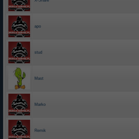
X-Share
apo
stud
Mast
Marko
Remik