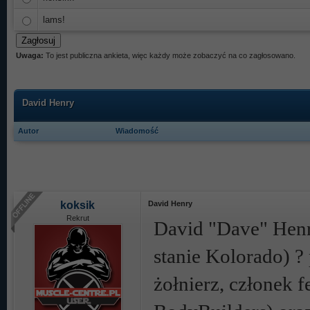
lams!
Uwaga:
To jest publiczna ankieta, więc każdy może zobaczyć na co zagłosowano.
David Henry
Autor
Wiadomość
koksik
David Henry
Rekrut
David "Dave" Henry
stanie Kolorado) ?
żołnierz, członek f