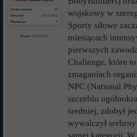
BodyBuilders) oraz
Liczba postów:
19
wojskowy w szere
Dołączył:
31-12-2011
Reputacja:
3
Sporty siłowe zacz
miesiącach intens
Grupa:
Użytkownik
pierwszych zawoda
Challenge, które t
zmaganiach organi
NPC (National Phy
szczeblu ogólnokr
średniej, zdobył je
wywalczył srebrny
samej kategorii. W