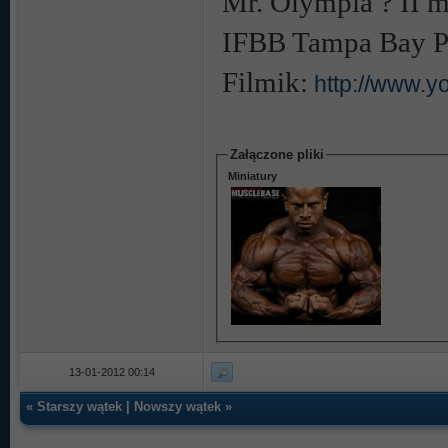
Mr. Olympia ? II 
IFBB Tampa Bay Pr
Filmik:
http://www.
Załączone pliki
Miniatury
13-01-2012 00:14
«
Starszy wątek
|
Nowszy wątek
»