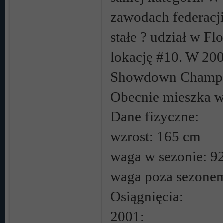
zawodach federacji
stałe ? udział w F
lokację #10. W 20
Showdown Champi
Obecnie mieszka w
Dane fizyczne:
wzrost: 165 cm
waga w sezonie: 9
waga poza sezonem
Osiągnięcia:
2001: