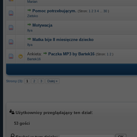
Marian
Pomoc potrzebującym.
(Stron:
1
2
3
4
...
30
)
2 głosów - średnia ocena: 3 na 5 gwiazdek
1
2
3
4
5
Zielsko
Motywacja
0 głosów - średnia ocena: 0 na 5 gwiazdek
1
2
3
4
5
Ilya
Matka bije 8 miesięczne dziecko
0 głosów - średnia ocena: 0 na 5 gwiazdek
1
2
3
4
5
Ilya
Ankieta:
Paczka MP3 by Bartek16
(Stron:
1
2
)
1 głosów - średnia ocena: 5 na 5 gwiazdek
1
2
3
4
5
Bartek16
Strony (3):
1
2
3
Dalej »
Użytkownicy przeglądający ten dział:
53 gości