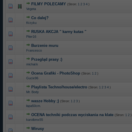
FILMY POLECAMY
(Stron:
1
2
3
4
)
0 głosów - średnia ocena: 0 na 5 gwiazdek
1
2
3
4
5
Vegeta
Co dalej?
0 głosów - średnia ocena: 0 na 5 gwiazdek
1
2
3
4
5
Krzyku
RUSKA AKCJA " karny kutas "
0 głosów - średnia ocena: 0 na 5 gwiazdek
1
2
3
4
5
Piter16
Burzenie muru
0 głosów - średnia ocena: 0 na 5 gwiazdek
1
2
3
4
5
Francesco
Przegląd prasy :)
0 głosów - średnia ocena: 0 na 5 gwiazdek
1
2
3
4
5
michał.k
Ocena Grafiki - PhotoShop
(Stron:
1
2
)
0 głosów - średnia ocena: 0 na 5 gwiazdek
1
2
3
4
5
Gucix96
Playlista Techno/house/electro
(Stron:
1
2
3
4
)
0 głosów - średnia ocena: 0 na 5 gwiazdek
1
2
3
4
5
Mr. Body
wasze Hobby ;)
(Stron:
1
2
3
)
0 głosów - średnia ocena: 0 na 5 gwiazdek
1
2
3
4
5
łapa50cm.
OCENA techniki podczas wyciskania na klate
(Stron:
1
2
)
0 głosów - średnia ocena: 0 na 5 gwiazdek
1
2
3
4
5
karolbmx55
Wirusy
0 głosów - średnia ocena: 0 na 5 gwiazdek
1
2
3
4
5