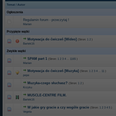
Temat
/
Autor
Ogłoszenia
Regulamin forum - przeczytaj !
Marian
Przypięte wątki
Motywacja do ćwiczeń [Wideo]
(Stron:
1
2
)
0 głosów - średnia ocena: 0 na 5 gwiazdek
1
2
3
4
5
Bartek16
Zwykłe wątki
SPAM part 1
(Stron:
1
2
3
4
...
1165
)
11 głosów - średnia ocena: 4.64 na 5 gwiazdek
1
2
3
4
5
Marian
Motywacja do ćwiczeń [Muzyka]
(Stron:
1
2
3
4
...
11
)
3 głosów - średnia ocena: 5 na 5 gwiazdek
1
2
3
4
5
pepe
Muzyka-czego słuchasz?
(Stron:
1
2
)
1 głosów - średnia ocena: 5 na 5 gwiazdek
1
2
3
4
5
Krzyku
MUSCLE-CENTRE FILM.
0 głosów - średnia ocena: 0 na 5 gwiazdek
1
2
3
4
5
Bartek16
W jakie gry gracie a czy wogóle gracie
(Stron:
1
2
3
4
5
)
0 głosów - średnia ocena: 0 na 5 gwiazdek
1
2
3
4
5
Vegeta