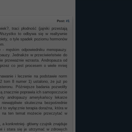
Post:
#1
?, traci płodność (jajniki przestają
Wszystko to odbywa się w realtywnie
obiety, o tyle spadek poziomu hormonów
em.
ie - męskim odpowiedniku menopauzy.
ropauzy. Jednakże w przeciwieństwie do
sie przeważnie wzrasta. Andropauza od
 przez co jest procesem o wiele mniej
nawanie i leczenie na podstawie norm
012 tom 8 numer 1) ustalono, że już po
teronu. Późniejsze badania pozwoliły
cią znacznie poprawia ich samopoczucie
ekty andropauzy amerykańscy lekarze
a niewątpliwie skuteczna bezpośrednie
t to wyłącznie terapia doraźna, która w
j na ten temat możecie przeczytać w
a konkretniej- główny czujnik znajduje
i i stara się je utrzymać w zdrowych