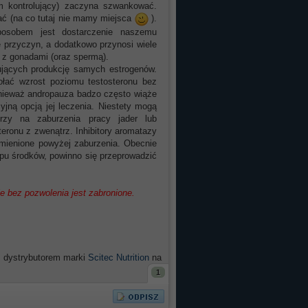
m kontrolujący) zaczyna szwankować.
sać (na co tutaj nie mamy miejsca
).
posobem jest dostarczenie naszemu
e przyczyn, a dodatkowo przynosi wiele
ć z gonadami (oraz spermą).
kujących produkcję samych estrogenów.
ołać wzrost poziomu testosteronu bez
onieważ andropauza badzo często wiąże
yjną opcją jej leczenia. Niestety mogą
rzy na zaburzenia pracy jader lub
eronu z zwenątrz. Inhibitory aromatazy
ymienione powyżej zaburzenia. Obecnie
pu środków, powinno się przeprowadzić
e bez pozwolenia jest zabronione.
m dystrybutorem marki
Scitec Nutrition
na
1