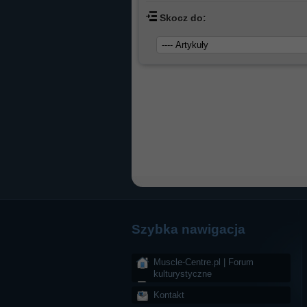
Skocz do:
Szybka nawigacja
Muscle-Centre.pl | Forum
kulturystyczne
Kontakt