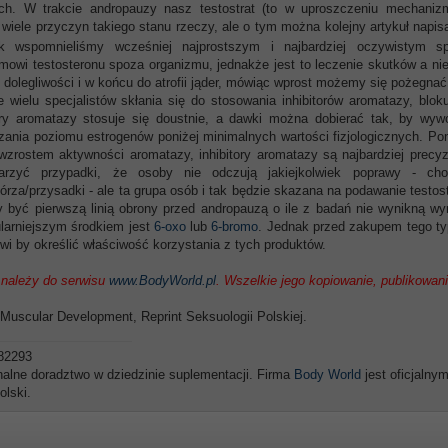
ach. W trakcie andropauzy nasz testostrat (to w uproszczeniu mechaniz
e wiele przyczyn takiego stanu rzeczy, ale o tym można kolejny artykuł napi
k wspomnieliśmy wcześniej najprostszym i najbardziej oczywistym s
mowi testosteronu spoza organizmu, jednakże jest to leczenie skutków a ni
dolegliwości i w końcu do atrofii jąder, mówiąc wprost możemy się pożegna
 wielu specjalistów skłania się do stosowania inhibitorów aromatazy, blo
tory aromatazy stosuje się doustnie, a dawki można dobierać tak, by wyw
ania poziomu estrogenów poniżej minimalnych wartości fizjologicznych. P
wzrostem aktywności aromatazy, inhibitory aromatazy są najbardziej precyz
arzyć przypadki, że osoby nie odczują jakiejkolwiek poprawy - cho
rza/przysadki - ale ta grupa osób i tak będzie skazana na podawanie testost
 być pierwszą linią obrony przed andropauzą o ile z badań nie wynikną w
larniejszym środkiem jest
6-oxo
lub
6-bromo
. Jednak przed zakupem tego ty
rwi by określić właściwość korzystania z tych produktów.
 należy do serwisu
www.BodyWorld.pl
. Wszelkie jego kopiowanie, publikowani
 Muscular Development, Reprint Seksuologii Polskiej.
82293
nalne doradztwo w dziedzinie suplementacji. Firma
Body World
jest oficjalny
olski.