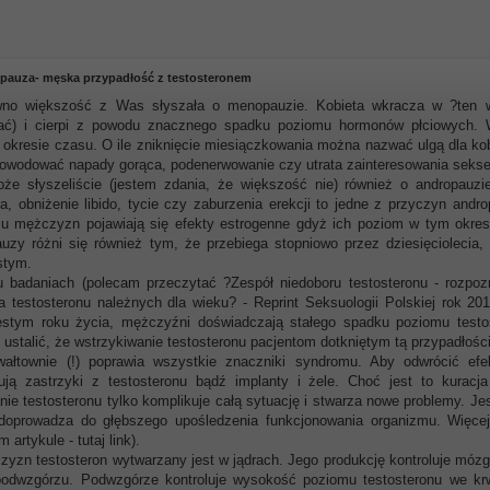
auza- męska przypadłość z testosteronem
no większość z Was słyszała o menopauzie. Kobieta wkracza w ?ten wiek
ać) i cierpi z powodu znacznego spadku poziomu hormonów płciowych. 
 okresie czasu. O ile zniknięcie miesiączkowania można nazwać ulgą dla k
owodować napady gorąca, podenerwowanie czy utrata zainteresowania seks
że słyszeliście (jestem zdania, że większość nie) również o andropauz
a, obniżenie libido, tycie czy zaburzenia erekcji to jedne z przyczyn and
, u mężczyzn pojawiają się efekty estrogenne gdyż ich poziom w tym okre
zy różni się również tym, że przebiega stopniowo przez dziesięciolecia,
stym.
u badaniach (polecam przeczytać ?Zespół niedoboru testosteronu - rozpoz
a testosteronu należnych dla wieku? - Reprint Seksuologii Polskiej rok 2
iestym roku życia, mężczyźni doświadczają stałego spadku poziomu testos
 ustalić, że wstrzykiwanie testosteronu pacjentom dotkniętym tą przypadłoś
wałtownie (!) poprawia wszystkie znaczniki syndromu. Aby odwrócić ef
sują zastrzyki z testosteronu bądź implanty i żele. Choć jest to kuracj
ie testosteronu tylko komplikuje całą sytuację i stwarza nowe problemy. Jes
doprowadza do głębszego upośledzenia funkcjonowania organizmu. Więce
 artykule - tutaj link).
yzn testosteron wytwarzany jest w jądrach. Jego produkcję kontroluje mózg, 
podwzgórzu. Podwzgórze kontroluje wysokość poziomu testosteronu we krw