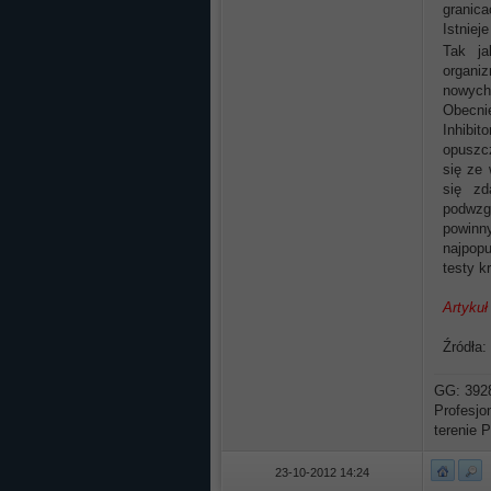
granic
Istniej
Tak ja
organiz
nowych 
Obecnie
Inhibi
opuszcz
się ze 
się zd
podwzgó
powinny
najpopu
testy k
Artykuł
Źródła:
GG: 392
Profesjo
terenie P
23-10-2012 14:24