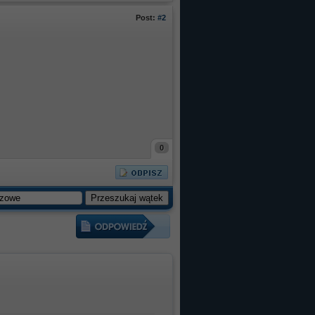
Post:
#2
0