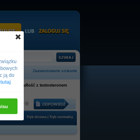
związku
obowych
Zaawansowane szukanie
c ją do
 tutaj
ęska przypadłość z testosteronem
:
wisu
Tryb drzewa
|
Tryb normalny