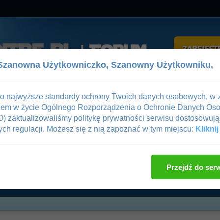
Szanowna Użytkowniczko,
Szanowny Użytkowniku,
z
Pomoc
 o najwyższe standardy ochrony Twoich danych osobowych, w 
iem w życie Ogólnego Rozporządzenia o Ochronie Danych Os
gowanie
—
Rejestracja
 zaktualizowaliśmy politykę prywatności serwisu dostosowują
ch regulacji. Możesz się z nią zapoznać w tym miejscu:
Kliknij
ne
/
Muscle-Centre for You
/
Centre Zdrowia
/
Artykuły
/
Andropauza- m
Ocena wątku
Przejdź do ser
stosteronem