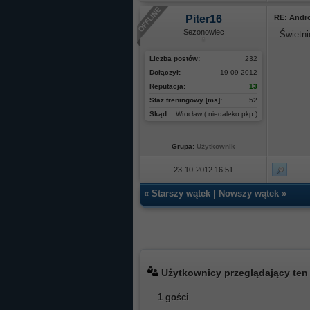
Piter16
RE: Andr
Sezonowiec
Świetni
Liczba postów:
232
Dołączył:
19-09-2012
Reputacja:
13
Staż treningowy [ms]:
52
Skąd:
Wrocław ( niedaleko pkp )
Grupa:
Użytkownik
23-10-2012 16:51
«
Starszy wątek
|
Nowszy wątek
»
Użytkownicy przeglądający ten
1 gości