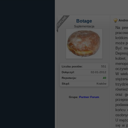
Botage
Androp
Suplementacja
Na pew
pracow
krótkim
może p
Być mo
Depresj
kobiet
menopau
Liczba postów:
551
oczywi
Dołączył:
02-01-2012
W wiel
Reputacja:
40
stężeni
Skąd:
Kraków
trzydz
również
oraz g
Grupa:
Partner Forum
przepi
podawan
końcu 
osobnym
U mężcz
się w 