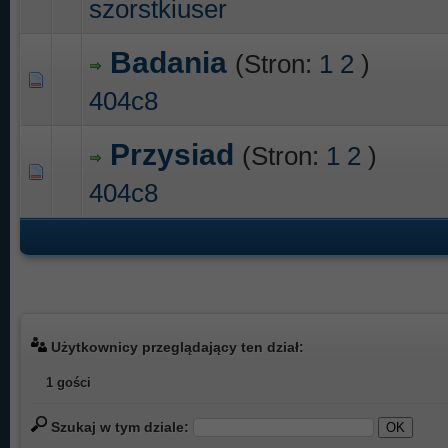
szorstkiuser
Badania
(Stron:
1
2
)
0 głosów - średnia ocena: 0 na 5 gwiazdek
1
2
3
4
5
404c8
Przysiad
(Stron:
1
2
)
0 głosów - średnia ocena: 0 na 5 gwiazdek
1
2
3
4
5
404c8
Użytkownicy przeglądający ten dział:
1 gości
Szukaj w tym dziale: