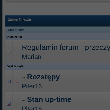
Centre Zdrowia
Temat
/
Autor
Ogłoszenia
Regulamin forum - przeczyt
Marian
Zwykłe wątki
Rozstępy
0 głosów - średnia ocena: 0 na 5 gwiazdek
1
2
3
4
5
Piter16
Stan up-time
0 głosów - średnia ocena: 0 na 5 gwiazdek
1
2
3
4
5
Piter16