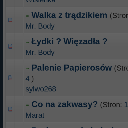
Walka z trądzikiem
(Stro
0 głosów - średnia ocena: 0 na 5 gwiazdek
1
2
3
4
5
Mr. Body
Łydki ? Więzadła ?
0 głosów - średnia ocena: 0 na 5 gwiazdek
1
2
3
4
5
Mr. Body
Palenie Papierosów
(Str
4
)
0 głosów - średnia ocena: 0 na 5 gwiazdek
1
2
3
4
5
sylwo268
Co na zakwasy?
(Stron:
1
0 głosów - średnia ocena: 0 na 5 gwiazdek
1
2
3
4
5
Marat