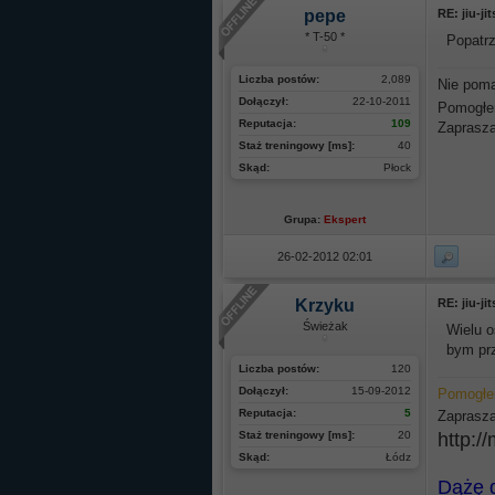
pepe
RE: jiu-ji
* T-50 *
Popatrz
Liczba postów:
2,089
Nie pom
Dołączył:
22-10-2011
Pomogł
Reputacja:
109
Zaprasza
Staż treningowy [ms]:
40
Skąd:
Płock
Grupa:
Ekspert
26-02-2012 02:01
Krzyku
RE: jiu-ji
Świeżak
Wielu o
bym prz
Liczba postów:
120
Dołączył:
15-09-2012
Pomogłe
Reputacja:
5
Zaprasz
Staż treningowy [ms]:
20
http:/
Skąd:
Łódz
Dążę d