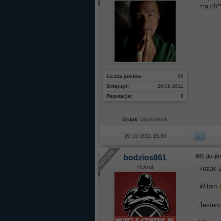
ma ch**
Liczba postów:
56
Dołączył:
20-09-2011
Reputacja:
0
Grupa:
Użytkownik
20-10-2011 15:30
bodzios861
RE: jiu-ji
Rekrut
kozak-
Witam
Jestem 