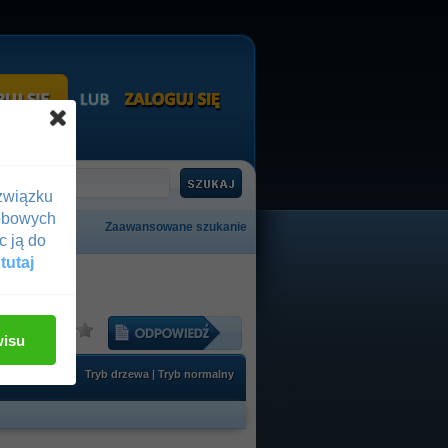
związku
obowych
Zaawansowane szukanie
c ją do
 tutaj
:
wisu
Tryb drzewa
|
Tryb normalny