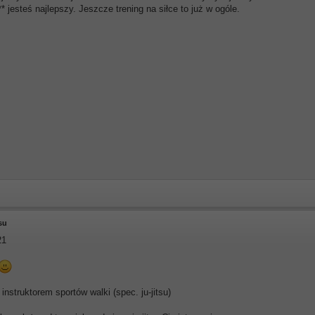
* jesteś najlepszy. Jeszcze trening na siłce to już w ogóle.
tsu
21
instruktorem sportów walki (spec. ju-jitsu)