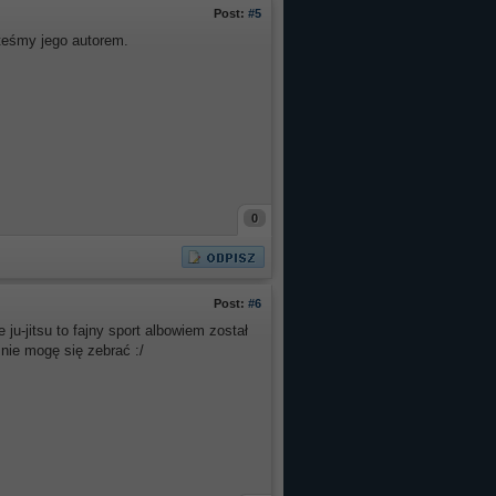
Post:
#5
steśmy jego autorem.
0
Post:
#6
u-jitsu to fajny sport albowiem został
nie mogę się zebrać :/