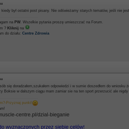
tsu
 kiedy był ostatni post pisany. Nie odświeżamy starych tematów, jeśli nie je
agam na
PW
. Wszelkie pytania proszę umieszczać na Forum.
em ?
Kliknij
na
m do działu:
Centre Zdrowia
tsu
sób się doradzałem,szukałem odpowiedzi i w sumie doszedłem do wniosku że j
y Boksie w dalszym ciągu mam zamiar sie na ten sport przerzucić ale nigdy 
m?-Przyznaj punkt!
am!
/muscle-centre.pl/dzial-bieganie
o wyznaczonych przez siebie celów!