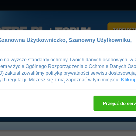
Szanowna Użytkowniczko,
Szanowny Użytkowniku,
z
Pomoc
 o najwyższe standardy ochrony Twoich danych osobowych, w 
iem w życie Ogólnego Rozporządzenia o Ochronie Danych Os
gowanie
—
Rejestracja
 zaktualizowaliśmy politykę prywatności serwisu dostosowują
ch regulacji. Możesz się z nią zapoznać w tym miejscu:
Kliknij
ne
/
Sztuki Walki
/
Sporty chwytane
/
jiu-jitsu
Ocena wątku
Przejdź do ser