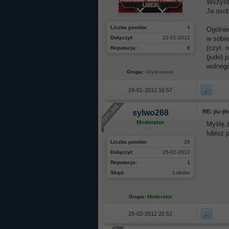
Wszystk
Ja osob
Liczba postów:
4
Ogólnie
Dołączył:
22-01-2012
w sobie
(czyt. 
Reputacja:
0
(judo) 
wolneg
Grupa:
Użytkownik
24-01-2012 16:57
sylwo268
RE: jiu-ji
Moderator
Myślę,ż
lubisz 
Liczba postów:
26
Dołączył:
25-02-2012
Reputacja:
1
Skąd:
Lubsko
Grupa:
Moderator
25-02-2012 22:52