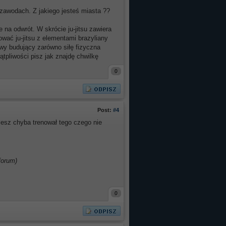
w zawodach. Z jakiego jesteś miasta ??
e na odwrót. W skrócie ju-jitsu zawiera
ować ju-jitsu z elementami brazyliany
jowy budujący zarówno siłę fizyczna
ątpliwości pisz jak znajdę chwilkę
0
Post:
#4
ziesz chyba trenował tego czego nie
forum)
0