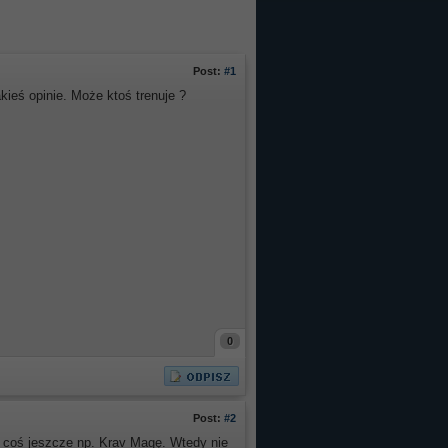
Post:
#1
kieś opinie. Może ktoś trenuje ?
0
Post:
#2
 + coś jeszcze np. Krav Magę. Wtedy nie