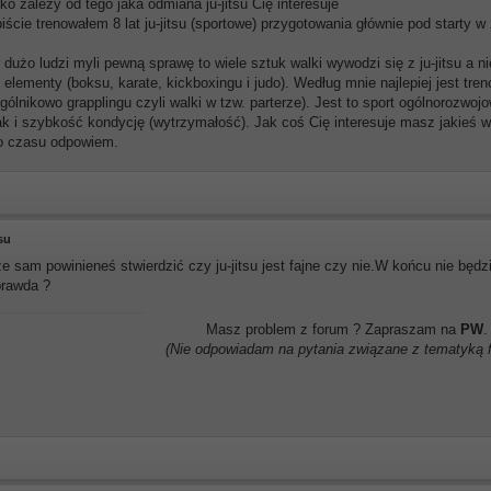
o zależy od tego jaka odmiana ju-jitsu Cię interesuje
iście trenowałem 8 lat ju-jitsu (sportowe) przygotowania głównie pod starty 
 dużo ludzi myli pewną sprawę to wiele sztuk walki wywodzi się z ju-jitsu a ni
 elementy (boksu, karate, kickboxingu i judo). Według mnie najlepiej jest tren
ogólnikowo grapplingu czyli walki w tzw. parterze). Jest to sport ogólnorozwo
jak i szybkość kondycję (wytrzymałość). Jak coś Cię interesuje masz jakieś w
o czasu odpowiem.
tsu
e sam powinieneś stwierdzić czy ju-jitsu jest fajne czy nie.W końcu nie będ
prawda ?
Masz problem z forum ? Zapraszam na
PW
.
(Nie odpowiadam na pytania związane z tematyką 