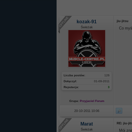
kozak-91
jiu-jitsu
Świeżak
Co myśl
Liczba postów:
126
Dołączył:
01-09-2011
Reputacja:
3
Grupa:
Przyjaciel Forum
20-10-2011 10:06
Marat
RE: jiu-ji
Świeżak
Mój zna