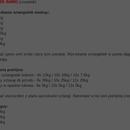
09: BARKI
(czwartek)
iskanie sztangielek siedząc:
kg
kg
kg
.5kg
kg
8kg
ać sporo serii znów i przy tym zostanę. Wyciskanie sztangielek w sporej objęt
angą.
eria potrójna:
 sztangielek bokiem - 8x 12kg / 10x 10kg / 12x 7.5kg
y sztangi do przodu - 8x 30kg / 10x 25kg / 12x 20kg
y w opadzie tułowia - 8x 5kg / 10x 5kg / 12x 5kg
ać wyrzuciłem z planu wyciskanie sztangi. Natomiast w tej serii potrójnej zni
ugsy:
0kg
5kg
5kg