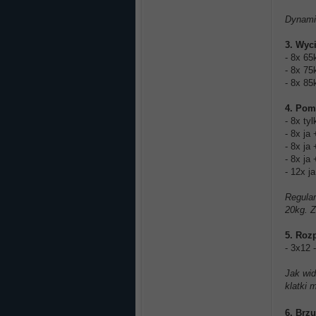
Dynamic
3. Wyc
- 8x 65
- 8x 75
- 8x 85
4. Pom
- 8x tyl
- 8x ja
- 8x ja
- 8x ja
- 12x j
Regular
20kg. Z
5. Roz
- 3x12 
Jak wi
klatki 
6. Brz