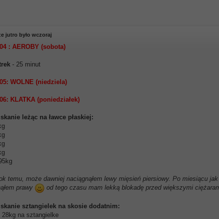
e jutro było wczoraj
04 : AEROBY (sobota)
trek
- 25 minut
05: WOLNE (niedziela)
06: KLATKA (poniedziałek)
skanie leżąc na ławce płaskiej:
kg
kg
kg
kg
 95kg
ok temu, może dawniej naciągnąłem lewy mięsień piersiowy. Po miesiącu jak 
nąłem prawy
od tego czasu mam lekką blokadę przed większymi ciężaram
iskanie sztangielek na skosie dodatnim:
- 28kg na sztangielke