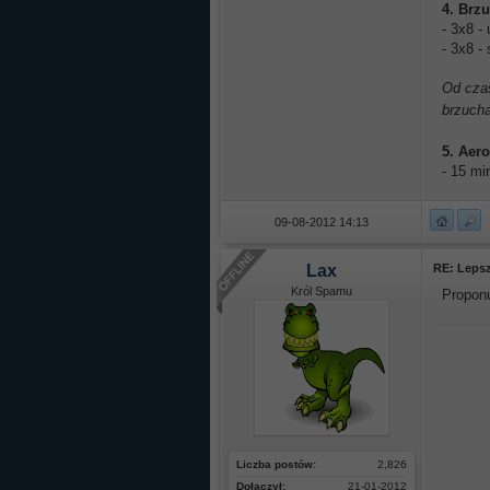
4. Brz
- 3x8 -
- 3x8 -
Od czas
brzucha
5. Aer
- 15 min
09-08-2012 14:13
Lax
RE: Lepsz
Król Spamu
Propon
Liczba postów:
2,826
Dołączył:
21-01-2012