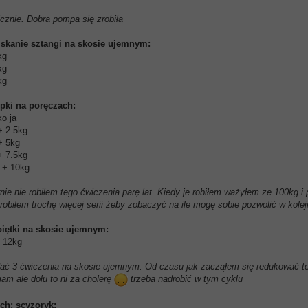
znie. Dobra pompa się zrobiła
iskanie sztangi na skosie ujemnym:
kg
kg
kg
pki na poręczach:
ko ja
 + 2.5kg
 + 5kg
 + 7.5kg
a + 10kg
nie nie robiłem tego ćwiczenia parę lat. Kiedy je robiłem ważyłem ze 100k
robiłem trochę więcej serii żeby zobaczyć na ile mogę sobie pozwolić w kole
piętki na skosie ujemnym:
- 12kg
dać 3 ćwiczenia na skosie ujemnym. Od czasu jak zacząłem się redukować 
mam ale dołu to ni za cholerę
trzeba nadrobić w tym cyklu
uch: scyzoryk: