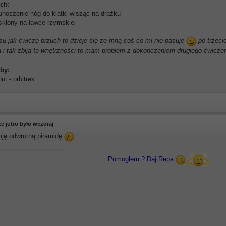
uch:
 unoszenie nóg do klatki wisząc na drążku
 skłony na ławce rzymskiej
u jak ćwiczę brzuch to dzieje się ze mną coś co mi nie pasuje
po trzecie
 i tak zbiją te wnętrzności to mam problem z dokończeniem drugiego ćwiczen
oby:
ut - orbitrek
e jutro było wczoraj
uję odwrotną piramidę
Pomogłem ? Daj Repa