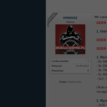
omeusz
RE: Lepsz
Rekrut
DZIEŃ 
1. Orbi
DZIEŃ 
DZIEŃ 
1. Wyci
Liczba postów:
7
- 8x 40
- 8x 65
Dołączył:
01-08-2012
- 8x 75
Reputacja:
0
- 6x 85
- 3x3 -
Grupa:
Użytkownik
Około r
naciąg
2. Wyc
- 3x20 