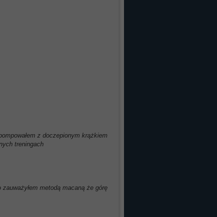
g i pompowałem z doczepionym krążkiem
jnych treningach
to zauważyłem metodą macaną że górę