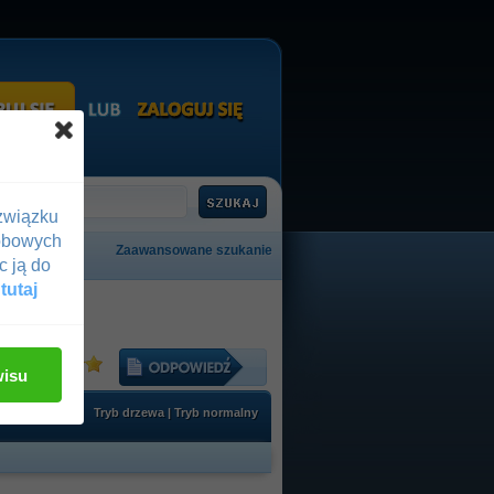
związku
obowych
Zaawansowane szukanie
c ją do
 tutaj
 wczoraj
:
wisu
Tryb drzewa
|
Tryb normalny