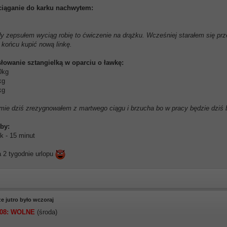
ciąganie do karku nachwytem:
y zepsułem wyciąg robię to ćwiczenie na drążku. Wcześniej starałem się prz
końcu kupić nową linkę.
słowanie sztangielką w oparciu o ławkę:
0kg
kg
kg
ie dziś zrezygnowałem z martwego ciągu i brzucha bo w pracy będzie dziś b
oby:
ek - 15 minut
a 2 tygodnie urlopu
e jutro było wczoraj
 08: WOLNE
(środa)