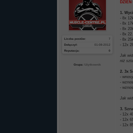
DZIEŃ 
1. Wyc
- 8x 12
- 8x 17
- 8x 20
- 8x 22
Liczba postów:
7
- 8x 25
- 12x 2
Dołączył:
01-08-2012
Reputacja:
0
Jak wid
niż szt
Grupa:
Użytkownik
2. 3x S
- wnosy
- wznos
- wznos
Jak wid
3. Szr
- 12x 4
- 12x 6
- 12x 8