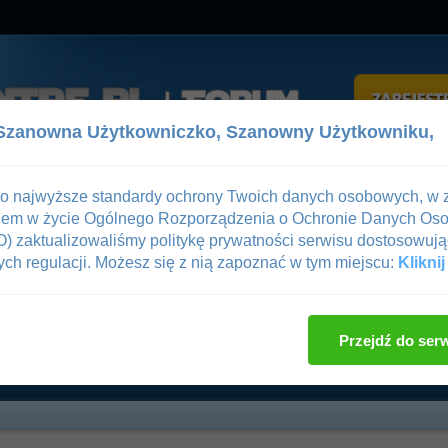
Szanowna Użytkowniczko,
Szanowny Użytkowniku,
z
Pomoc
 o najwyższe standardy ochrony Twoich danych osobowych, w 
iem w życie Ogólnego Rozporządzenia o Ochronie Danych Os
gowanie
—
Rejestracja
 zaktualizowaliśmy politykę prywatności serwisu dostosowują
ch regulacji. Możesz się z nią zapoznać w tym miejscu:
Kliknij
ne
/
Muscle-Centre for You
/
Dzienniki Treningowe
/
Lepsze jutro było
Ocena wątku
Przejdź do ser