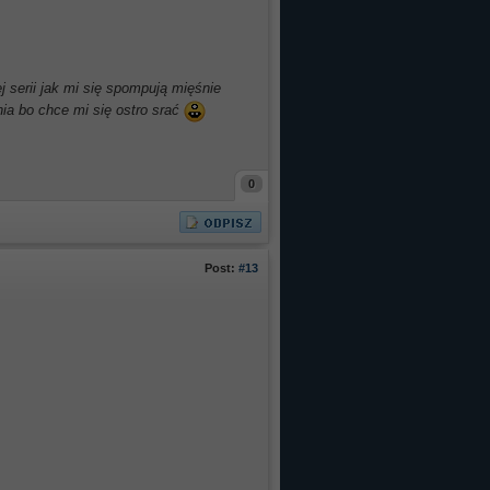
j serii jak mi się spompują mięśnie
ia bo chce mi się ostro srać
0
Post:
#13