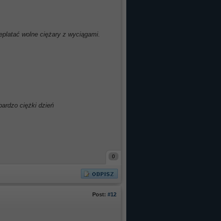
eplatać wolne ciężary z wyciągami.
ardzo ciężki dzień
0
Post:
#12