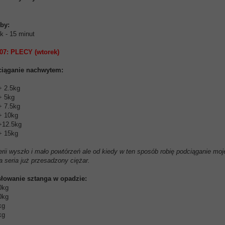
oby:
ek - 15 minut
07: PLECY (wtorek)
ciąganie nachwytem:
 + 2.5kg
 + 5kg
 + 7.5kg
 + 10kg
 +12.5kg
 + 15kg
rii wyszło i mało powtórzeń ale od kiedy w ten sposób robię podciąganie moj
a seria już przesadzony ciężar.
słowanie sztanga w opadzie:
0kg
0kg
kg
kg