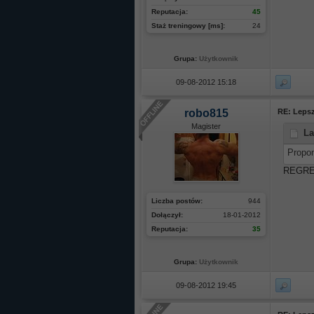
Reputacja:
45
Staż treningowy [ms]:
24
Grupa:
Użytkownik
09-08-2012 15:18
robo815
RE: Lepsz
Magister
La
Propon
REGRE
Liczba postów:
944
Dołączył:
18-01-2012
Reputacja:
35
Grupa:
Użytkownik
09-08-2012 19:45