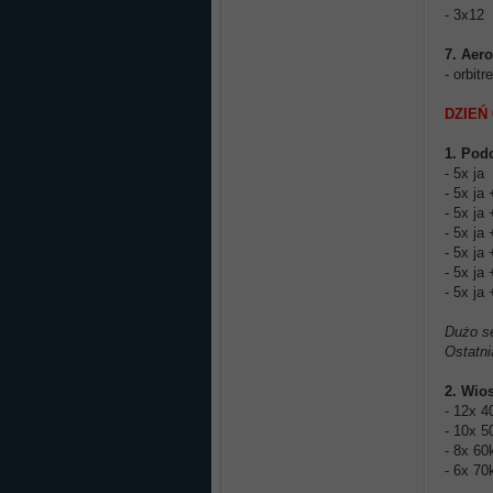
- 3x12
7. Aer
- orbitr
DZIEŃ 
1. Pod
- 5x ja
- 5x ja
- 5x ja
- 5x ja
- 5x ja
- 5x ja
- 5x ja
Dużo se
Ostatni
2. Wio
- 12x 4
- 10x 5
- 8x 60
- 6x 70