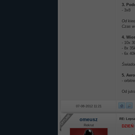
3. Pod
- 3x8
Od kied
Czas w 
4. Wio
- 10x 3
- 8x 35
- 6x 40
Świadom
5. Aer
- orbitr
Od jutr
07-08-2012 11:21
omeusz
RE: Lepsz
Rekrut
DZIEŃ