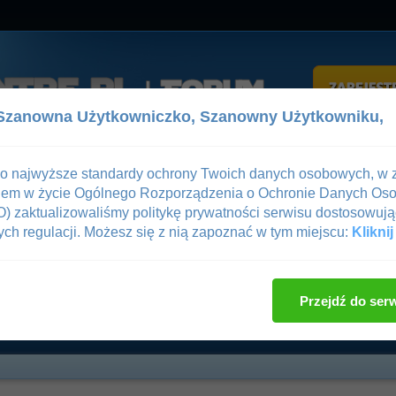
Szanowna Użytkowniczko,
Szanowny Użytkowniku,
z
Pomoc
 o najwyższe standardy ochrony Twoich danych osobowych, w 
iem w życie Ogólnego Rozporządzenia o Ochronie Danych Os
gowanie
—
Rejestracja
 zaktualizowaliśmy politykę prywatności serwisu dostosowują
ch regulacji. Możesz się z nią zapoznać w tym miejscu:
Kliknij
ne
/
Sztuki Walki
/
MMA
/
KSW 21
Ocena wątku
Przejdź do ser