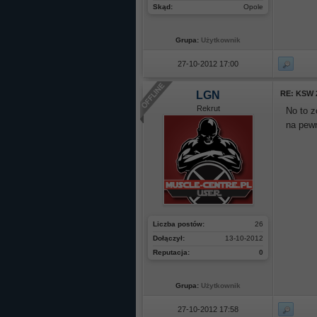
Skąd:
Opole
Grupa:
Użytkownik
27-10-2012 17:00
LGN
RE: KSW 
Rekrut
No to 
na pewn
Liczba postów:
26
Dołączył:
13-10-2012
Reputacja:
0
Grupa:
Użytkownik
27-10-2012 17:58