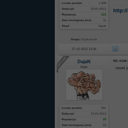
Liczba postów:
1,508
Dołączył:
20-01-2012
http:/
Reputacja:
123
Staż treningowy [ms]:
11
Skąd:
Opole
Grupa:
Użytkownik
27-10-2012 13:36
DajaN
RE: KSW 
Kojot
nawet j
Liczba postów:
501
Dołączył:
22-01-2012
Reputacja:
35
Staż treningowy [ms]:
16