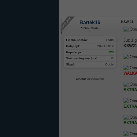
Bartek16
KSW 21
Sztuki Walki
Już 1 g
Liczba postów:
1,508
KSW2
Dołączył:
20-01-2012
Reputacja:
123
Staż treningowy [ms]:
11
Skąd:
Opole
WALKA
Grupa:
Użytkownik
EXTRA
EXTRA
EXTRA