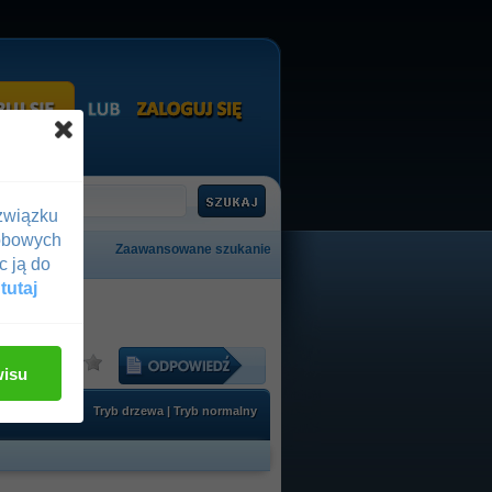
związku
obowych
Zaawansowane szukanie
c ją do
 tutaj
:
wisu
Tryb drzewa
|
Tryb normalny