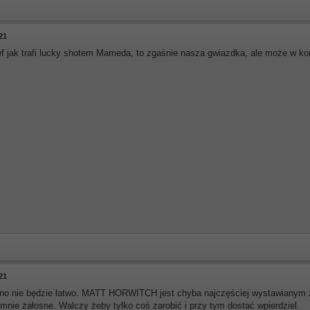
21
 jak trafi lucky shotem Mameda, to zgaśnie nasza gwiazdka, ale może w ko
21
no nie będzie łatwo. MATT HORWITCH jest chyba najczęściej wystawianym z
mnie żałosne. Walczy żeby tylko coś zarobić i przy tym dostać wpierdziel.