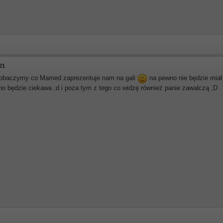
21
zobaczymy co Mamed zaprezentuje nam na gali
na pewno nie będzie miał
o będzie ciekawa ;d i poza tym z tego co widzę również panie zawalczą ;D