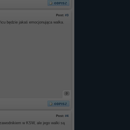
Post:
#3
ńcu będzie jakaś emocjonująca walka.
0
Post:
#4
awodnikiem w KSW, ale jego walki są