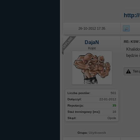
http:/
26-10-2012 17:35
DajaN
RE: KSW 
Kojot
Khalid
będzie 
Ten 
Liczba postów:
501
Dołączył:
22-01-2012
Reputacja:
35
Staż treningowy [ms]:
16
Skąd:
Opole
Grupa:
Użytkownik