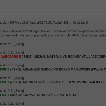
rudnia w hali warszawskiego "Torwaru" czeka wszystkich nieprawdopodobne
1
to dwie walki wieczoru i pięć walk ekstra w formule MMA. Cała relacje będ
 WIECZORU II
(-84KG): MICHAŁ MATERLA VS RODNEY WALLACE (OBRO
FIGHT
(
-77KG
):
ASLAMBEK SAIDOV VS BORYS MAŃKOWSKI (WALKA O P
FIGHT
(
-70KG
):
ARTUR SOWIŃSKI VS MACIEJ JEWTUSZKO
(
WALKA O P
FIGHT
(
-84KG
):
KRZYSZTOF KUŁAK VS PIOTR STRUS