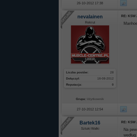
26-10-2012 17:38
nevalainen
RE: KSW 
Rekrut
Manhoef
Liczba postów:
28
Dołączył:
16-08-2012
Reputacja:
0
Grupa:
Użytkownik
27-10-2012 12:54
Bartek16
RE: KSW 
Sztuki Walki
Na pew
według 