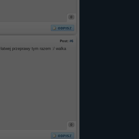
0
Post:
#6
 łatwej przeprawy tym razem :/ walka
0