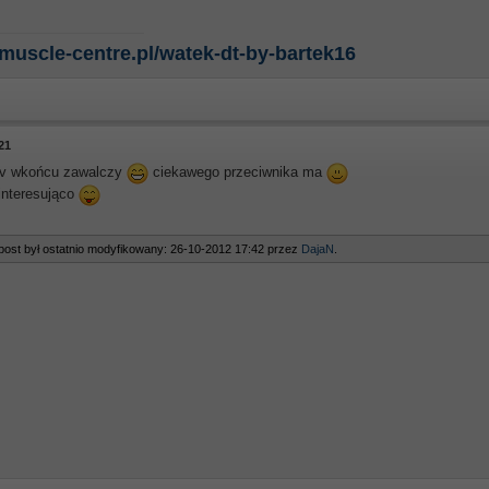
/muscle-centre.pl/watek-dt-by-bartek16
21
ov wkońcu zawalczy
ciekawego przeciwnika ma
interesująco
post był ostatnio modyfikowany: 26-10-2012 17:42 przez
DajaN
.