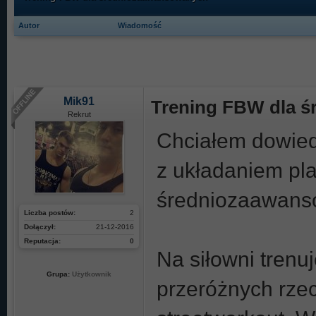
Autor
Wiadomość
Mik91
Trening FBW dla 
Rekrut
Chciałem dowiedzi
z układaniem pl
średniozaawan
Liczba postów:
2
Dołączył:
21-12-2016
Reputacja:
0
Na siłowni trenuj
Grupa:
Użytkownik
przeróżnych rzecz