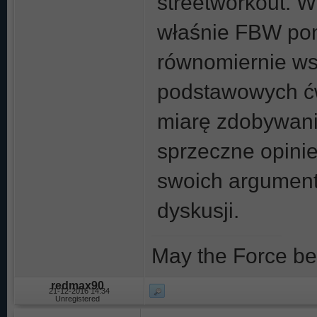
streetworkout. W
właśnie FBW pon
równomiernie wsz
podstawowych ćwi
miarę zdobywani
sprzeczne opinie
swoich argument
dyskusji.
May the Force be
redmax90
21-12-2016 14:34
Unregistered